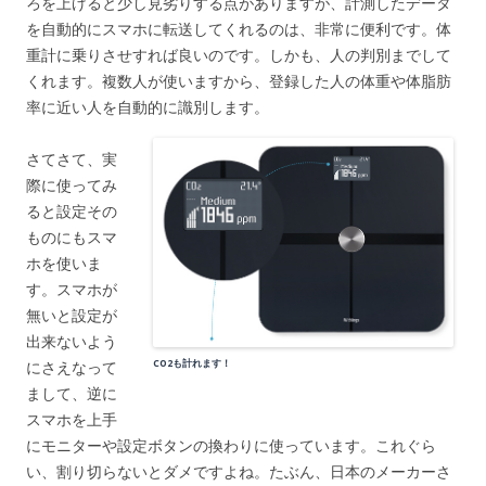
ろを上げると少し見劣りする点がありますが、計測したデータ
を自動的にスマホに転送してくれるのは、非常に便利です。体
重計に乗りさせすれば良いのです。しかも、人の判別までして
くれます。複数人が使いますから、登録した人の体重や体脂肪
率に近い人を自動的に識別します。
さてさて、実
際に使ってみ
ると設定その
ものにもスマ
ホを使いま
す。スマホが
無いと設定が
出来ないよう
CO2も計れます！
にさえなって
まして、逆に
スマホを上手
にモニターや設定ボタンの換わりに使っています。これぐら
い、割り切らないとダメですよね。たぶん、日本のメーカーさ