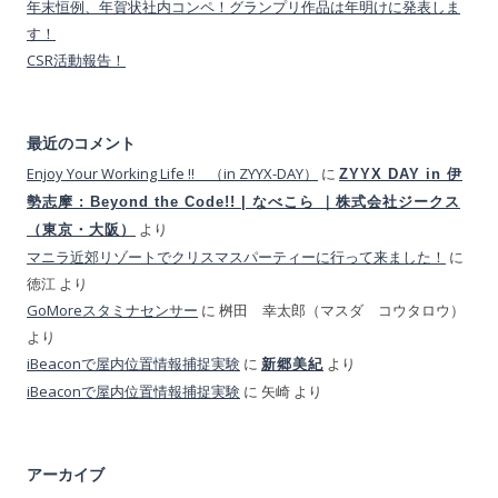
年末恒例、年賀状社内コンペ！グランプリ作品は年明けに発表しま
す！
CSR活動報告！
最近のコメント
Enjoy Your Working Life !! （in ZYYX-DAY）
に
ZYYX DAY in 伊
勢志摩 : Beyond the Code!! | なべこら ｜株式会社ジークス
より
（東京・大阪）
マニラ近郊リゾートでクリスマスパーティーに行って来ました！
に
徳江
より
GoMoreスタミナセンサー
に
桝田 幸太郎（マスダ コウタロウ）
より
iBeaconで屋内位置情報捕捉実験
に
より
新郷美紀
iBeaconで屋内位置情報捕捉実験
に
矢崎
より
アーカイブ