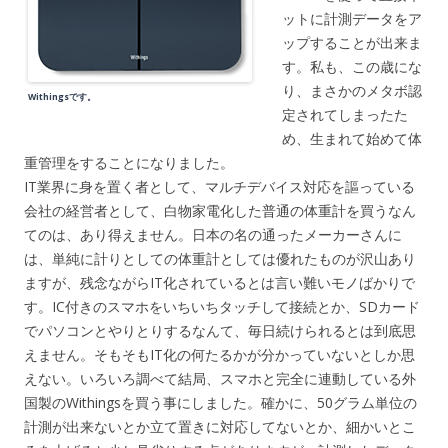
ットに計測データをア
ップすることが出来ま
す。私も、この歳にな
り、まさかのメタボ認
Withingsです。
定されてしまったた
め、生まれて始めて体
重管理をすることになりました。
IT業界に身を置く者として、マルチデバイス対応を謳っている
会社の経営者として、白物家電化した普通の体重計を買うなん
てのは、あり得えません。日本の名の通ったメーカーさんに
は、単純に計りとしての体重計としては優れたものが沢山あり
ますが、残念ながらIT化されているとは言い難いモノばかりで
す。IC付きのスマホをいちいちタッチして接続とか、SDカード
でパソコンとやりとりするなんて、毎日続けられるとは到底思
えません。そもそもIT化の何たるかが分かっていないとしか思
えない。いろいろ調べて結局、スマホと完全に連動している外
国製のWithingsを買う事にしました。確かに、50グラム単位の
計測が出来ないとか立て置きに対応してないとか、細かいとこ