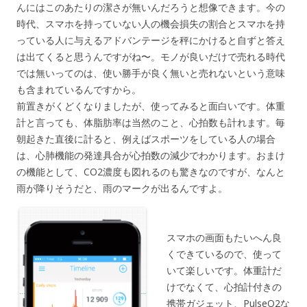
んにはこのあたりの潔さが無いんだろうと想像できます。今の
時代、スマホを持っていない人の機会損失の割合とスマホを持
っている人に与えるアドバンテージを秤にかけると自ずと答え
は出てくると思うんですがね〜。モノが良いだけで売れる時代
では無いってのは、使い勝手が良く無いと売れないという意味
も含まれているんですから。
前置きがくどくなりましたが、使ってみると面白いです。体重
計と言っても、体脂肪率は当然のこと、心拍数も計れます。毎
朝起きた直後に計ると、例えばスポーツをしている人の場合
は、心肺機能の発達具合が心拍数の減少でわかります。おまけ
の機能として、CO2濃度も図れるのも驚きなのですが、なんと
雨が降りそうだと、雨のマークが出るんですよ。
スマホの画面もたいへん良
くできているので、使って
いて楽しいです。体重計だ
けでなくて、心拍計付きの
携帯ガジェット、PulseO2な