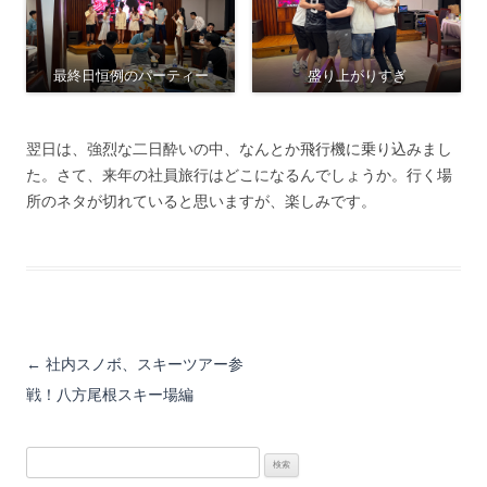
最終日恒例のパーティー
盛り上がりすぎ
翌日は、強烈な二日酔いの中、なんとか飛行機に乗り込みまし
た。さて、来年の社員旅行はどこになるんでしょうか。行く場
所のネタが切れていると思いますが、楽しみです。
投稿ナビゲーション
←
社内スノボ、スキーツアー参
戦！八方尾根スキー場編
検
索: