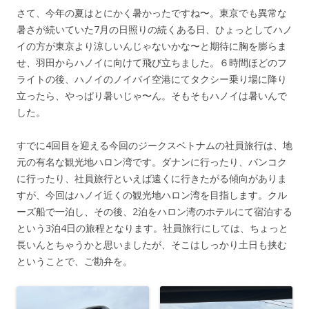
さて、今年の夏はとにかく暑かったですね〜。東京でも異常な
暑さが続いていた7月の日照りの続くある日、ひょっとしてハノ
イの方が東京より涼しいんじゃないかな〜と期待に胸を膨らま
せ、羽田からハノイに向けて飛び立ちました。６時間ほどのフ
ライトの後、ハノイのノイバイ空港にてタクシー乗り場に降り
立ったら、やっぱり暑いじゃ〜ん。そもそもハノイは暑いんで
した。
すでに4回目を迎える今回のジークスベトナムの社員旅行は、地
元の有名な観光地ハロン湾です。ダナンに行ったり、バンコク
に行ったり、社員旅行といえば遠くに行きたがる傾向がありま
すが、今回はハノイ近くの観光地ハロン湾を目指します。クル
ーズ船で一泊し、その後、2泊をハロン湾のホテルにて宿泊する
という3泊4日の旅程となります。社員旅行にしては、ちょっと
長いんとちゃうかと思いましたが、そこはしっかり土日も挟む
ということで、ご勘弁を。