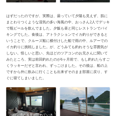
はずだったのですが、実際は、曇っていて夕陽も見えず、肌に
まとわりつくような湿気の多い海風の中、おっさん2人でデッキ
で瓶ビールを飲んでました。夕飯も昼と同じレストランでバイ
キングでした。食後は、アトラクションでイカ釣りができると
いうことで、クルーズ船に横付けした船で雨の中、ルアーでの
イカ釣りに挑戦しました。が、どうみても釣れそうな雰囲気が
しない。怪しいと思い、先ほどのツアコンのお兄さんに聞いて
みたところ、実は前回釣れたのが6ヶ月前で、もし釣れたらすご
くラッキーだぞと言われ、ずっこけました。その後は、船の上
ですから外に飲みに行くことも出来ずそのまま部屋に戻り、す
ぐに寝てしまいました。
ハロン湾の風景が流れていき