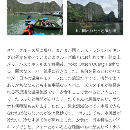
山に囲われた不思議な海
さて、クルーズ船に戻り、またまた同じレストランでバイキン
グの昼食を食べていよいよクルーズ船とはお別れです。陸に上
がり、バスでホテルまで移動後、Yoko Onsen Quang Hanhな
る、巨大なスーパー銭湯に行きました。名前を見るとわかりま
すが、日本の温泉をモチーフにした施設だそうで、海外でよく
ありがちななんとも中途半端なジャパニーズスタイルが散見さ
れる不思議な温泉施設です。夕食もここで食べるということ
で、たっぷりと時間があります。たくさんの風呂があり、サウ
ナも何種類もあります。ただし、男女混浴なので、水着で入ら
なければならないのが少々微妙です。それにしても、水風呂が
冷たい。冷たすぎて体が痺れました。夕食は、日本料理のバイ
キングでした。フォーとかいろんな種類のものがありベトナム