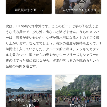
鍾乳洞の形が面白い
こんな狭い箇所もあります
次は、TiTop島で海水浴です。ここのビーチは芋の子を洗うよ
うな混み具合で、少し沖に出ないと泳げません。うちのメンバ
ーは、若者が多いせいか、なぜか海水浴になるとものすごく盛
り上がります。なんででしょう。海水の温度が気持ちよくて、1
時間近く入っていました。クルーズ船に戻り、デッキでカクテ
ルを飲みつつ、海上からの爽やかなシーブリーズをシャワーの
後のほてった肌に感じながら、夕陽が落ちるのを眺めるという
至極の時間を過ごす。
芋の子を洗うようなクレージ
ーな状況
TiTop島です