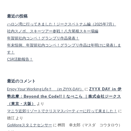
最近の投稿
ハロン湾に行ってきました！ジークスベトナム編（2025年7月）
社内スノボ、スキーツアー参戦！八方尾根スキー場編
年賀状社内コンペ！グランプリ作品発表！
年末恒例、年賀状社内コンペ！グランプリ作品は年明けに発表しま
す！
CSR活動報告！
最近のコメント
Enjoy Your Working Life !! （in ZYYX-DAY）
に
ZYYX DAY in 伊
勢志摩 : Beyond the Code!! | なべこら ｜株式会社ジークス
より
（東京・大阪）
マニラ近郊リゾートでクリスマスパーティーに行って来ました！
に
徳江
より
GoMoreスタミナセンサー
に
桝田 幸太郎（マスダ コウタロウ）