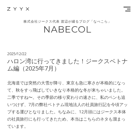
株式会社ジークス代表 渡辺が綴るブログ「なべこら」
NABECOL
2025/12/22
ハロン湾に行ってきました！ジークスベトナ
ム編（2025年7月）
北海道では突然の大雪が降り、東京も急に寒さが本格的になっ
て、秋をすっ飛ばしていきなり本格的な冬が来ちゃいました。
二季ですね〜。その季節の移り変わりの速さに、私のペンも追
いつけず、7月の弊社ベトナム現地法人の社員旅行記を今頃アッ
プする運びとなりました。ちなみに、12月頭にはジークス本体
の社員旅行にも行ってきたため、本当はこちらのネタも溜まっ
ています。