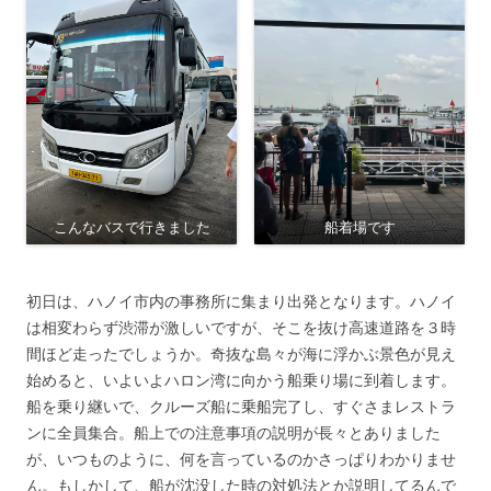
こんなバスで行きました
船着場です
初日は、ハノイ市内の事務所に集まり出発となります。ハノイ
は相変わらず渋滞が激しいですが、そこを抜け高速道路を３時
間ほど走ったでしょうか。奇抜な島々が海に浮かぶ景色が見え
始めると、いよいよハロン湾に向かう船乗り場に到着します。
船を乗り継いで、クルーズ船に乗船完了し、すぐさまレストラ
ンに全員集合。船上での注意事項の説明が長々とありました
が、いつものように、何を言っているのかさっぱりわかりませ
ん。もしかして、船が沈没した時の対処法とか説明してるんで