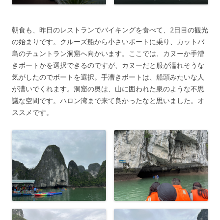
朝食も、昨日のレストランでバイキングを食べて、2日目の観光
の始まりです。クルーズ船から小さいボートに乗り、カットバ
島のチュントラン洞窟へ向かいます。ここでは、カヌーか手漕
きボートかを選択できるのですが、カヌーだと服が濡れそうな
気がしたのでボートを選択。手漕きボートは、船頭みたいな人
が漕いでくれます。洞窟の奥は、山に囲われた泉のような不思
議な空間です。ハロン湾まで来て良かったなと思いました。オ
ススメです。