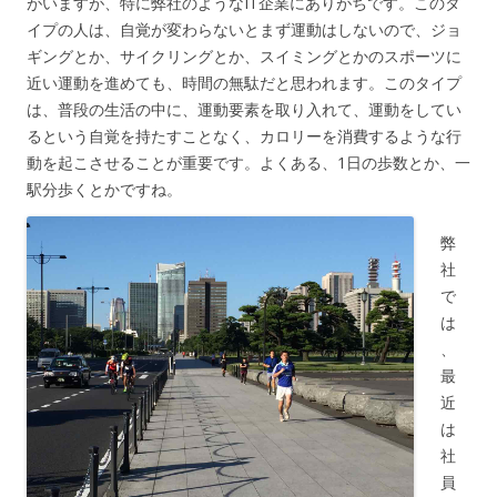
がいますが、特に弊社のようなIT企業にありがちです。このタ
イプの人は、自覚が変わらないとまず運動はしないので、ジョ
ギングとか、サイクリングとか、スイミングとかのスポーツに
近い運動を進めても、時間の無駄だと思われます。このタイプ
は、普段の生活の中に、運動要素を取り入れて、運動をしてい
るという自覚を持たすことなく、カロリーを消費するような行
動を起こさせることが重要です。よくある、1日の歩数とか、一
駅分歩くとかですね。
弊
社
で
は
、
最
近
は
社
員