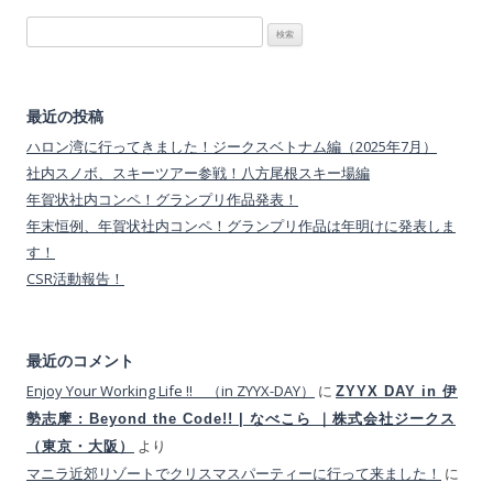
検
索:
最近の投稿
ハロン湾に行ってきました！ジークスベトナム編（2025年7月）
社内スノボ、スキーツアー参戦！八方尾根スキー場編
年賀状社内コンペ！グランプリ作品発表！
年末恒例、年賀状社内コンペ！グランプリ作品は年明けに発表しま
す！
CSR活動報告！
最近のコメント
Enjoy Your Working Life !! （in ZYYX-DAY）
に
ZYYX DAY in 伊
勢志摩 : Beyond the Code!! | なべこら ｜株式会社ジークス
より
（東京・大阪）
マニラ近郊リゾートでクリスマスパーティーに行って来ました！
に