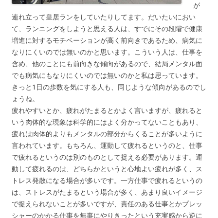
が
連れ立って皇居ランをしていたりしてます。だいたいにおい
て、ランニングをしようと思える人は、すでにその段階で健康
増進に対するモチベーションが高く前向きであるため、病気に
なりにくいのでは無いのかと思います。こういう人は、仕事を
含め、他のことにも前向きな傾向があるので、結局メンタル面
でも病気にもなりにくいのでは無いのかと私は思っています。
きっと1日の歩数を気にする人も、同じような傾向があるのでし
ょうね。
疲れやすいとか、疲れがたまるとかよく言いますが、疲れると
いう肉体的な現象は科学的にはよく分かってないこともあり、
疲れは肉体的よりもメンタルの部分からくることが多いように
言われています。もちろん、運動して疲れるというのと、仕事
で疲れるというのは別のものとして捉える必要があります。運
動して疲れるのは、どちらかというと心地よい疲れが多く、ス
トレス発散になる場合が多いです。一方仕事で疲れるというの
は、ストレスがたまるという場合が多く、あまり良いイメージ
で捉えられないことが多いですが、責任のある仕事とかプレッ
シャーのかかる仕事を無事にやりきったという充実感から逆に