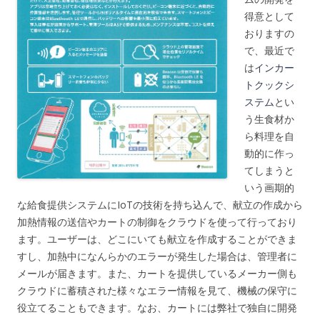
得意として
おりますの
で、最近で
は
インカー
トクックシ
ステム
とい
う生食材か
ら料理を自
動的に作っ
てしまうと
いう画期的
な給食提供システムにIoTの技術を持ち込んで、献立の作成から
加熱情報の送信やカートの制御をクラウドを使って行っており
ます。ユーザーは、どこにいても献立を作成することができま
すし、加熱中になんらかのエラーが発生した場合は、管理者に
メールが届きます。また、カートを提供しているメーカー側も
クラウドに蓄積された様々なエラー情報を見て、機械の保守に
役立てることもできます。なお、カートには弊社で独自に開発