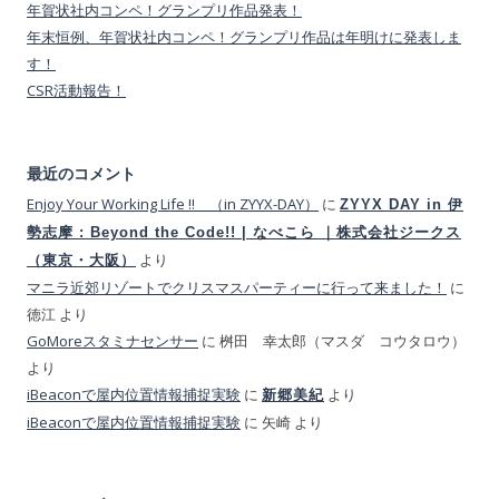
年賀状社内コンペ！グランプリ作品発表！
年末恒例、年賀状社内コンペ！グランプリ作品は年明けに発表しま
す！
CSR活動報告！
最近のコメント
Enjoy Your Working Life !! （in ZYYX-DAY）
に
ZYYX DAY in 伊
勢志摩 : Beyond the Code!! | なべこら ｜株式会社ジークス
より
（東京・大阪）
マニラ近郊リゾートでクリスマスパーティーに行って来ました！
に
徳江
より
GoMoreスタミナセンサー
に
桝田 幸太郎（マスダ コウタロウ）
より
iBeaconで屋内位置情報捕捉実験
に
より
新郷美紀
iBeaconで屋内位置情報捕捉実験
に
矢崎
より