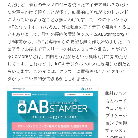
んだけど、最新のテクノロジーを使ったアイデア無い？みたい
なお声をかけて頂くことが多く、結果的にそれが次のトレンド
に乗っているようなことが多いわけです。で、今のトレンドが
IoTとなります。もちろん、弊社独自のアイデアで開発をするこ
ともありまして、弊社の屋内位置測位システムABStamperなど
は3年前から、特にお客様からの要望も無く作り始めました。ウ
ェアラブル端末でアスリートの体のスタミナを測ることができ
るGoMoreなどは、面白そうだからという興味だけで始めたり
してます。これなどは、IoTをデジタルヘルスに展開した例だと
もいえます。この先には、クラウドに蓄積されたバイタルデー
タから面白い展開ができるかもしれません。
弊社はもと
もとハード
ウェアをア
プリケーシ
ョンで制御
するシステ
ムの開発を