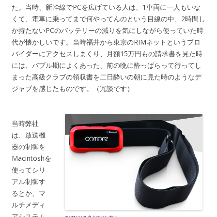
た。当時、新幹線でPCを広げている人は、1車両に一人もいな
くて、電車に乗ってまで何やってんのという目線の中、2時間し
か持たないPCのバッテリーの減りを気にしながら使っていた時
代が懐かしいです。当時福井から東京のRIMネットというプロ
バイダーにアクセスしまくり、月額15万円もの請求書を見た時
には、バブル期によくあった、前の晩に酔っぱらって行ってし
まった高級クラブの領収書を二日酔いの朝に見た時のようなデ
ジャブを感じたものです。（冗談です）
当時弊社
は、放送機
器の制御を
Macintoshを
使ってシリ
アル制御す
るとか、マ
ルチメディ
アシステム