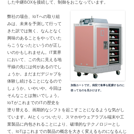
した中継BOXを接続して、制御をおこなっています。
弊社の場合、IoTへの取り組
みは、未来を予測して行って
きた訳では無く、なんとなく
興味のあることをやっていた
らこうなったというのが正し
いのかもしれません。IT業界
において、この先に見える地
平線の先には何があるのでし
ょうか。まだまだデジャブを
体験し続けることになるので
加熱カートです。病院で食事を配膳するのに
しょうか。いやいや。今回は
使ってるのを見かけます。
そんなことは無いでしょう。
IoTがこれまでのITの歴史を
塗り替える、画期的なシフトを起こすことになるような気がし
ています。AIとくっついたり、スマホやウェアラブル端末や工
業製品に内包されることにより、破壊的なテクノロジーとし
て、IoTはこれまでの製品の概念を大きく変えるものになるんじ