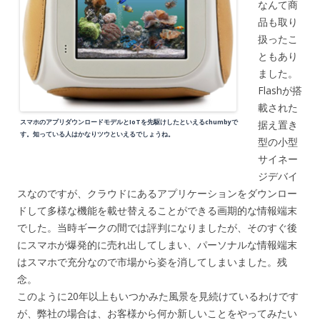
なんて商
品も取り
扱ったこ
ともあり
ました。
Flashが搭
載された
スマホのアプリダウンロードモデルとIoTを先駆けしたといえるchumbyで
据え置き
す。知っている人はかなりツウといえるでしょうね。
型の小型
サイネー
ジデバイ
スなのですが、クラウドにあるアプリケーションをダウンロー
ドして多様な機能を載せ替えることができる画期的な情報端末
でした。当時ギークの間では評判になりましたが、そのすぐ後
にスマホが爆発的に売れ出してしまい、パーソナルな情報端末
はスマホで充分なので市場から姿を消してしまいました。残
念。
このように20年以上もいつかみた風景を見続けているわけです
が、弊社の場合は、お客様から何か新しいことをやってみたい