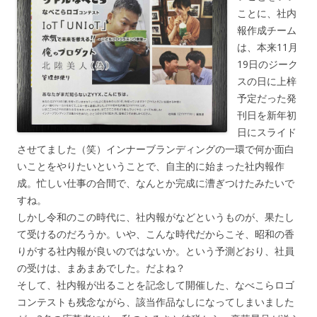
ことに、社内
報作成チーム
は、本来11月
19日のジーク
スの日に上梓
予定だった発
刊日を新年初
日にスライド
させてました（笑）インナーブランディングの一環で何か面白
いことをやりたいということで、自主的に始まった社内報作
成。忙しい仕事の合間で、なんとか完成に漕ぎつけたみたいで
すね。
しかし令和のこの時代に、社内報がなどというものが、果たし
て受けるのだろうか。いや、こんな時代だからこそ、昭和の香
りがする社内報が良いのではないか。という予測どおり、社員
の受けは、まあまあでした。だよね？
そして、社内報が出ることを記念して開催した、なべこらロゴ
コンテストも残念ながら、該当作品なしになってしまいました