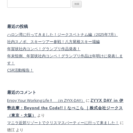
検
索:
最近の投稿
ハロン湾に行ってきました！ジークスベトナム編（2025年7月）
社内スノボ、スキーツアー参戦！八方尾根スキー場編
年賀状社内コンペ！グランプリ作品発表！
年末恒例、年賀状社内コンペ！グランプリ作品は年明けに発表しま
す！
CSR活動報告！
最近のコメント
Enjoy Your Working Life !! （in ZYYX-DAY）
に
ZYYX DAY in 伊
勢志摩 : Beyond the Code!! | なべこら ｜株式会社ジークス
より
（東京・大阪）
マニラ近郊リゾートでクリスマスパーティーに行って来ました！
に
徳江
より