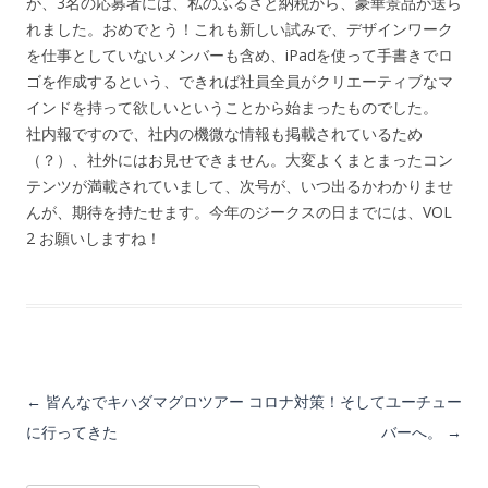
が、3名の応募者には、私のふるさと納税から、豪華景品が送ら
れました。おめでとう！これも新しい試みで、デザインワーク
を仕事としていないメンバーも含め、iPadを使って手書きでロ
ゴを作成するという、できれば社員全員がクリエーティブなマ
インドを持って欲しいということから始まったものでした。
社内報ですので、社内の機微な情報も掲載されているため
（？）、社外にはお見せできません。大変よくまとまったコン
テンツが満載されていまして、次号が、いつ出るかわかりませ
んが、期待を持たせます。今年のジークスの日までには、VOL
2 お願いしますね！
投稿ナビゲーション
←
皆んなでキハダマグロツアー
コロナ対策！そしてユーチュー
に行ってきた
バーへ。
→